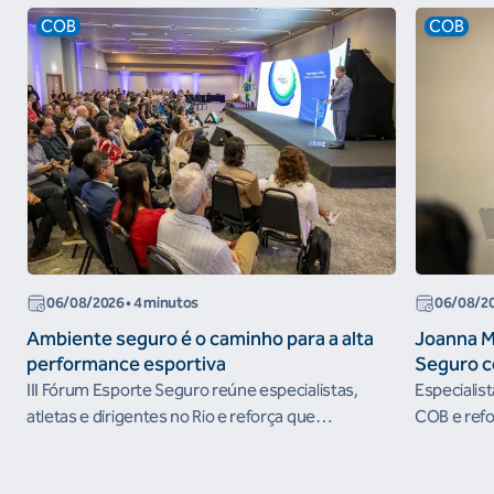
COB
COB
06/08/2026
• 4 minutos
06/08/2
Ambiente seguro é o caminho para a alta
Joanna M
performance esportiva
Seguro c
III Fórum Esporte Seguro reúne especialistas,
Especialis
atletas e dirigentes no Rio e reforça que
COB e refo
ambientes protegidos são condição para o
esportivos
desenvolvimento esportivo e a conquista de