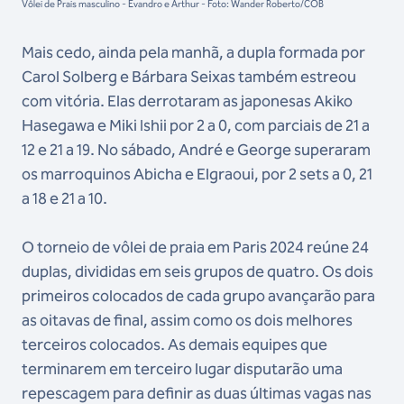
Vôlei de Prais masculino - Evandro e Arthur - Foto: Wander Roberto/COB
Mais cedo, ainda pela manhã, a dupla formada por
Carol Solberg e Bárbara Seixas também estreou
com vitória. Elas derrotaram as japonesas Akiko
Hasegawa e Miki Ishii por 2 a 0, com parciais de 21 a
12 e 21 a 19. No sábado, André e George superaram
os marroquinos Abicha e Elgraoui, por 2 sets a 0, 21
a 18 e 21 a 10.
O torneio de vôlei de praia em Paris 2024 reúne 24
duplas, divididas em seis grupos de quatro. Os dois
primeiros colocados de cada grupo avançarão para
as oitavas de final, assim como os dois melhores
terceiros colocados. As demais equipes que
terminarem em terceiro lugar disputarão uma
repescagem para definir as duas últimas vagas nas