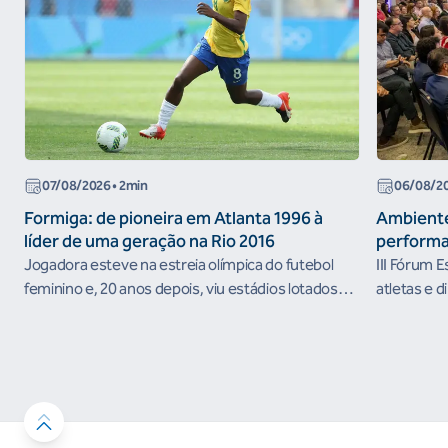
07/08/2026
• 2min
06/08/2
Formiga: de pioneira em Atlanta 1996 à
Ambiente
líder de uma geração na Rio 2016
performa
Jogadora esteve na estreia olímpica do futebol
III Fórum 
feminino e, 20 anos depois, viu estádios lotados
atletas e d
nos Jogos Olímpicos no Brasil
ambientes 
desenvolvi
resultados