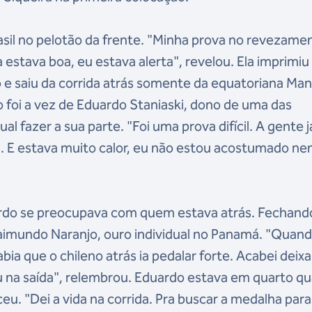
sil no pelotão da frente. "Minha prova no revezame
a estava boa, eu estava alerta", revelou. Ela imprimi
o e saiu da corrida atrás somente da equatoriana Ma
 foi a vez de Eduardo Staniaski, dono de uma das
al fazer a sua parte. "Foi uma prova difícil. A gente j
es. E estava muito calor, eu não estou acostumado n
uardo se preocupava com quem estava atrás. Fechand
aimundo Naranjo, ouro individual no Panamá. "Quand
bia que o chileno atrás ia pedalar forte. Acabei deix
eu na saída", relembrou. Eduardo estava em quarto q
u. "Dei a vida na corrida. Pra buscar a medalha para