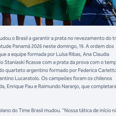
dou o Brasil a garantir a prata no revezamento do tr
ntude Panamá 2026 neste domingo, 19. A ordem dos
u que a equipe formada por Luísa Ribas, Ana Claudia
do Staniaski ficasse com a prata da prova com o tem
 do quarteto argentino formado por Federica Carlett
antino Lucaratolo. Os campeões foram os chilenos
da, Enrique Pau e Raimundo Naranjo, que completar
plano do Time Brasil mudou. "Nossa tática de início 