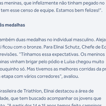
 as meninas, que infelizmente não tinham pegado no
 tem esse censo de equipe. Estamos bem felizes!".
três medalhas
 também duas medalhas no individual masculino. Alej
i ficou com o bronze. Para Elinai Schutz, Chefe de E
previsões. "Tínhamos essa expectativas. Os meninos
inas vinham brigar pelo pódio e Luísa chegou muito
pouquinho só. Mas tivemos as melhores corridas da p
 etapa com vários corredores", avaliou.
sileira de Triathlon, Elinai destacou a área de
idade, que tem buscado acompanhar os jovens que
o. "A partir dos 14 e 15 anos temos feito campings