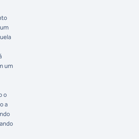
nto
u um
nuela
á
em um
o o
o a
ando
uando