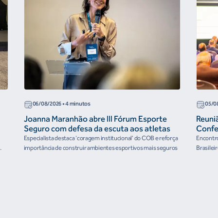
06/08/2026
• 4 minutos
05/0
Joanna Maranhão abre III Fórum Esporte
Reuni
Seguro com defesa da escuta aos atletas
Confe
the Fu
Especialista destaca 'coragem institucional' do COB e reforça
Encontro
organ
importância de construir ambientes esportivos mais seguros
Brasilei
e