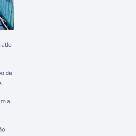
iatlo
po de
o,
am a
não