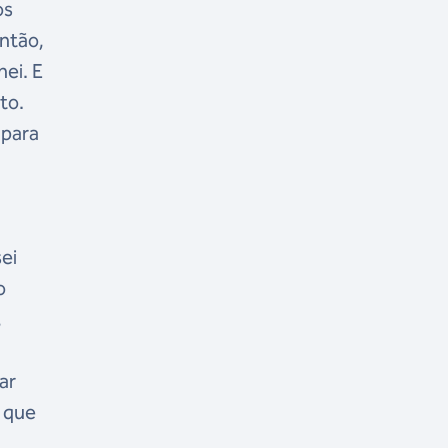
os
ntão,
ei. E
to.
 para
ei
o
,
ar
, que