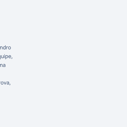
andro
quipe,
 na
rova,