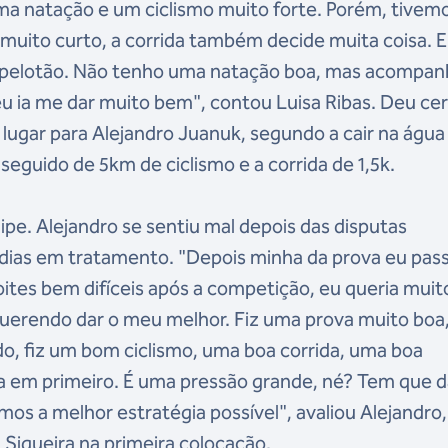
r uma natação e um ciclismo muito forte. Porém, tivem
muito curto, a corrida também decide muita coisa. E
pelotão. Não tenho uma natação boa, mas acompanh
eu ia me dar muito bem", contou Luisa Ribas. Deu cer
lugar para Alejandro Juanuk, segundo a cair na água
seguido de 5km de ciclismo e a corrida de 1,5k.
ipe. Alejandro se sentiu mal depois das disputas
s dias em tratamento. "Depois minha da prova eu pass
ites bem difíceis após a competição, eu queria muit
 querendo dar o meu melhor. Fiz uma prova muito boa
o, fiz um bom ciclismo, uma boa corrida, uma boa
sa em primeiro. É uma pressão grande, né? Tem que d
os a melhor estratégia possível", avaliou Alejandro
Siqueira na primeira colocação.