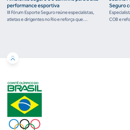
performance esportiva
Seguro c
III Fórum Esporte Seguro reúne especialistas,
Especialis
atletas e dirigentes no Rio e reforça que
COB e refo
ambientes protegidos são condição para o
esportivos
desenvolvimento esportivo e a conquista de
resultados