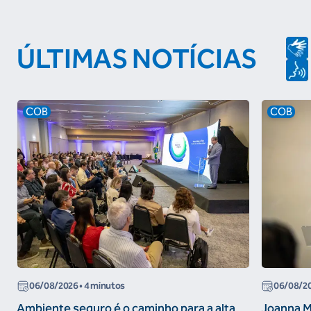
ÚLTIMAS NOTÍCIAS
COB
COB
06/08/2026
• 4 minutos
06/08/2
Ambiente seguro é o caminho para a alta
Joanna M