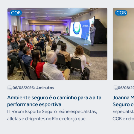
COB
COB
06/08/2026
• 4 minutos
06/08/2
Ambiente seguro é o caminho para a alta
Joanna M
performance esportiva
Seguro c
III Fórum Esporte Seguro reúne especialistas,
Especialis
atletas e dirigentes no Rio e reforça que
COB e refo
ambientes protegidos são condição para o
esportivos
desenvolvimento esportivo e a conquista de