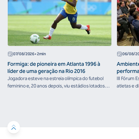
07/08/2026
• 2min
06/08/2
Formiga: de pioneira em Atlanta 1996 à
Ambiente
líder de uma geração na Rio 2016
performa
Jogadora esteve na estreia olímpica do futebol
III Fórum 
feminino e, 20 anos depois, viu estádios lotados
atletas e d
nos Jogos Olímpicos no Brasil
ambientes 
desenvolvi
resultados