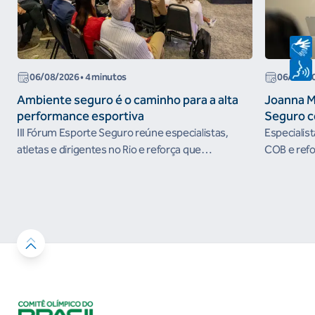
06/08/2026
• 4 minutos
06/08/2
Ambiente seguro é o caminho para a alta
Joanna M
performance esportiva
Seguro c
III Fórum Esporte Seguro reúne especialistas,
Especialis
atletas e dirigentes no Rio e reforça que
COB e refo
ambientes protegidos são condição para o
esportivos
desenvolvimento esportivo e a conquista de
resultados