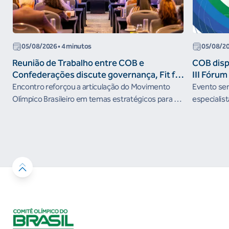
05/08/2026
• 4 minutos
05/08/2
Reunião de Trabalho entre COB e
COB dispo
Confederações discute governança, Fit for
III Fóru
the Future e presença do Brasil em
Encontro reforçou a articulação do Movimento
Evento será
organismos internacionais
Olímpico Brasileiro em temas estratégicos para os
especialist
próximos ciclos
Janeiro