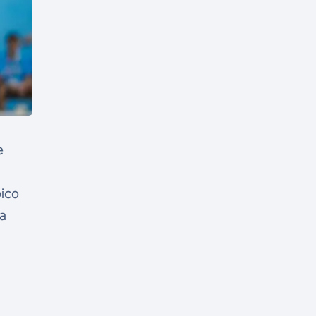
e
ico
ma