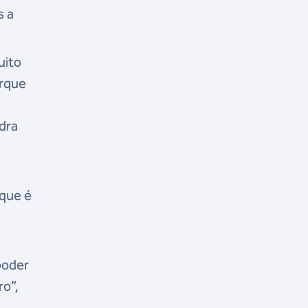
s a
uito
orque
dra
 que é
poder
ro”,