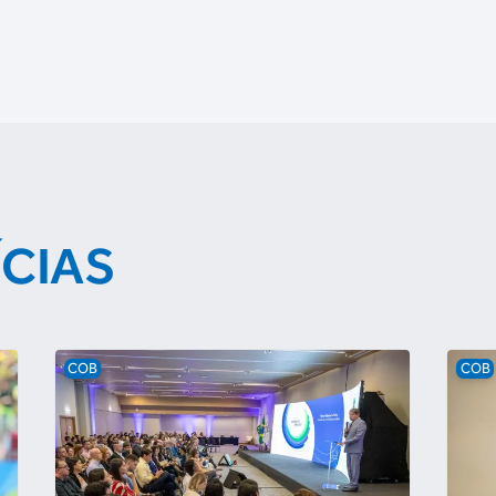
ÍCIAS
COB
COB