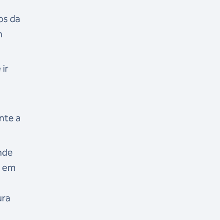
os da
m
 ir
nte a
ande
s em
ura