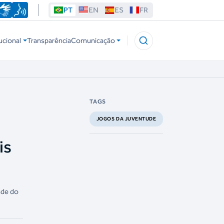
PT
EN
ES
FR
ucional
Transparência
Comunicação
TAGS
JOGOS DA JUVENTUDE
is
nde do