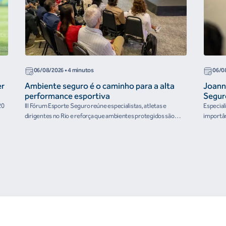
06/08/2026
• 4 minutos
06/0
er
Ambiente seguro é o caminho para a alta
Joann
performance esportiva
Segur
20
III Fórum Esporte Seguro reúne especialistas, atletas e
Especial
dirigentes no Rio e reforça que ambientes protegidos são
importân
condição para o desenvolvimento esportivo e a conquista de
resultados