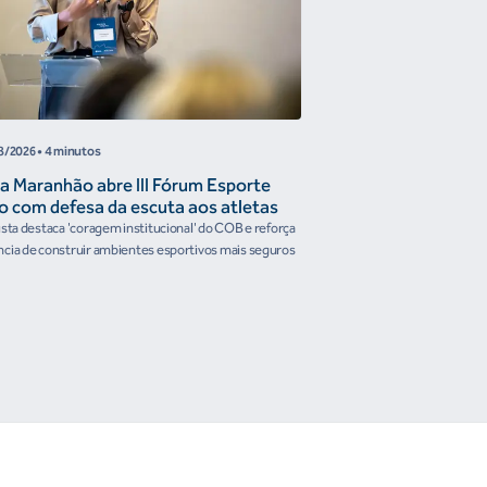
8/2026
• 4 minutos
05/08/2026
• 4 minutos
a Maranhão abre III Fórum Esporte
Reunião de Trabal
o com defesa da escuta aos atletas
Confederações disc
the Future e prese
ista destaca 'coragem institucional' do COB e reforça
Encontro reforçou a artic
organismos intern
cia de construir ambientes esportivos mais seguros
Brasileiro em temas estrat