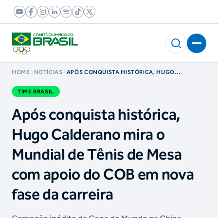
HOME
NOTÍCIAS
APÓS CONQUISTA HISTÓRICA, HUGO
CALDERANO MIRA O MUNDIAL DE TÊNIS DE
MESA COM APOIO DO COB EM NOVA FASE DA
TIME BRASIL
CARREIRA
Após conquista histórica,
Hugo Calderano mira o
Mundial de Tênis de Mesa
com apoio do COB em nova
fase da carreira