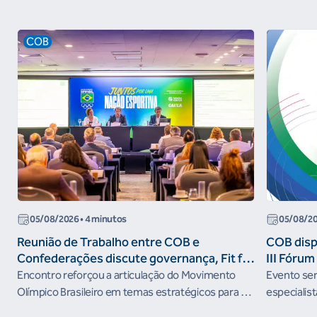
COB
05/08/2026
• 4 minutos
05/08/2
Reunião de Trabalho entre COB e
COB dispo
Confederações discute governança, Fit for
III Fóru
the Future e presença do Brasil em
Encontro reforçou a articulação do Movimento
Evento será
organismos internacionais
Olímpico Brasileiro em temas estratégicos para os
especialist
próximos ciclos
Janeiro