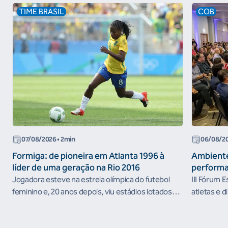
TIME BRASIL
COB
07/08/2026
• 2min
06/08/2
Formiga: de pioneira em Atlanta 1996 à
Ambiente
líder de uma geração na Rio 2016
performa
Jogadora esteve na estreia olímpica do futebol
III Fórum 
feminino e, 20 anos depois, viu estádios lotados
atletas e d
nos Jogos Olímpicos no Brasil
ambientes 
desenvolvi