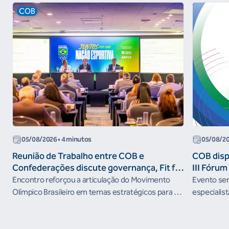
COB
05/08/2026
• 4 minutos
05/08/2
Reunião de Trabalho entre COB e
COB dispo
Confederações discute governança, Fit for
III Fóru
the Future e presença do Brasil em
Encontro reforçou a articulação do Movimento
Evento será
organismos internacionais
Olímpico Brasileiro em temas estratégicos para os
especialist
próximos ciclos
Janeiro