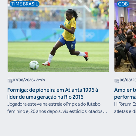
TIME BRASIL
COB
07/08/2026
• 2min
06/08/2
Formiga: de pioneira em Atlanta 1996 à
Ambiente
líder de uma geração na Rio 2016
performa
Jogadora esteve na estreia olímpica do futebol
III Fórum 
feminino e, 20 anos depois, viu estádios lotados
atletas e d
nos Jogos Olímpicos no Brasil
ambientes 
desenvolvi
resultados