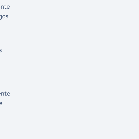
ente
gos
s
ente
e