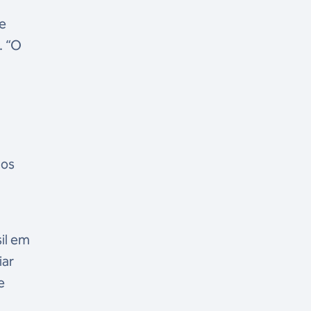
e
. “O
nos
il em
iar
e