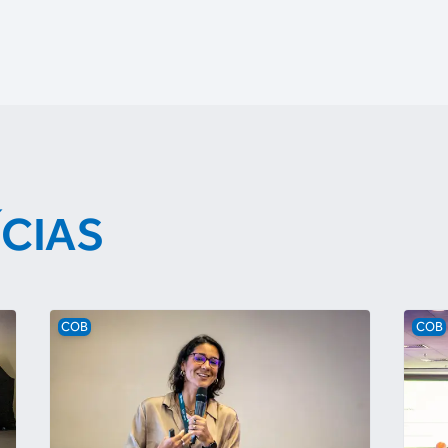
ÍCIAS
COB
COB