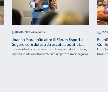
06/08/2026
• 4 minutos
05/0
Joanna Maranhão abre III Fórum Esporte
Reuni
Seguro com defesa da escuta aos atletas
Confe
the Fu
Especialista destaca 'coragem institucional' do COB e reforça
Encontro
organ
importância de construir ambientes esportivos mais seguros
Brasilei
e