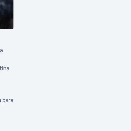
 a
tina
a para