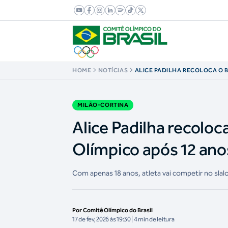
HOME
NOTÍCIAS
ALICE PADILHA RECOLOCA O B
ALPINO FEMININO OLÍMPICO A
MILÃO-CORTINA
Alice Padilha recoloca
Olímpico após 12 ano
Com apenas 18 anos, atleta vai competir no slalom
Por Comitê Olímpico do Brasil
17 de fev, 2026 às 19:30 | 4 min de leitura