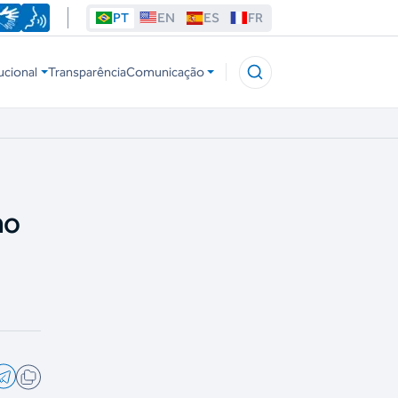
PT
EN
ES
FR
ucional
Transparência
Comunicação
no