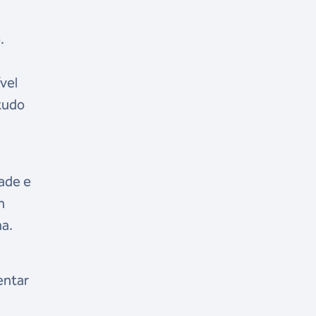
.
ível
tudo
dade e
m
ma.
entar