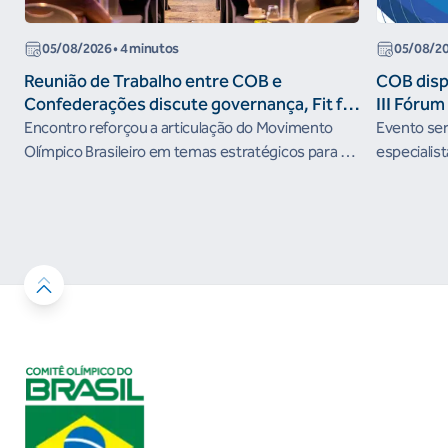
05/08/2026
• 4 minutos
05/08/2
Reunião de Trabalho entre COB e
COB dispo
Confederações discute governança, Fit for
III Fóru
the Future e presença do Brasil em
Encontro reforçou a articulação do Movimento
Evento será
organismos internacionais
Olímpico Brasileiro em temas estratégicos para os
especialist
próximos ciclos
Janeiro