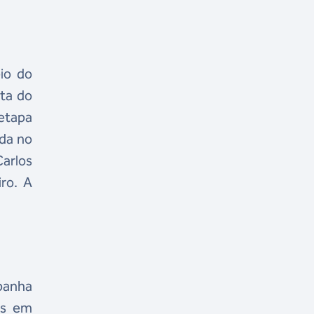
io do
uta do
 etapa
ada no
Carlos
iro. A
panha
os em