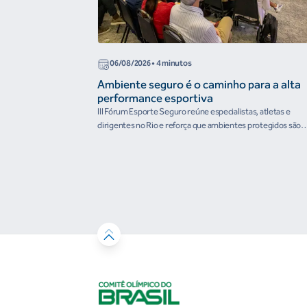
06/08/2026
• 4 minutos
Ambiente seguro é o caminho para a alta
performance esportiva
III Fórum Esporte Seguro reúne especialistas, atletas e
dirigentes no Rio e reforça que ambientes protegidos são
condição para o desenvolvimento esportivo e a conquista d
resultados