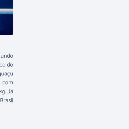
 mundo
ico do
Iguaçu
, com
kg. Já
Brasil