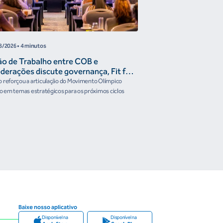
8/2026
• 4 minutos
05/08/2026
• 2min
ão de Trabalho entre COB e
COB disponibiliza G
derações discute governança, Fit for
Fórum Esporte Se
ture e presença do Brasil em
 reforçou a articulação do Movimento Olímpico
Evento será nesta quinta-fe
ismos internacionais
ro em temas estratégicos para os próximos ciclos
nacionais e internacionais 
Baixe nosso aplicativo
Disponível na
Disponível na