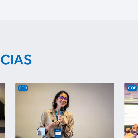
ÍCIAS
COB
COB