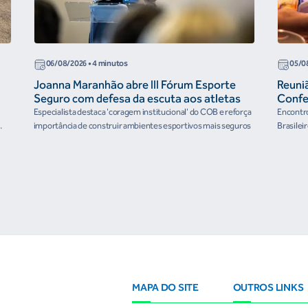
06/08/2026
• 4 minutos
05/0
Joanna Maranhão abre III Fórum Esporte
Reuni
Seguro com defesa da escuta aos atletas
Confe
the Fu
Especialista destaca 'coragem institucional' do COB e reforça
Encontro
organ
importância de construir ambientes esportivos mais seguros
Brasilei
e
MAPA DO SITE
OUTROS LINKS