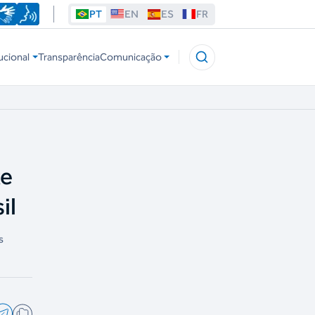
PT
EN
ES
FR
ucional
Transparência
Comunicação
xe
il
s