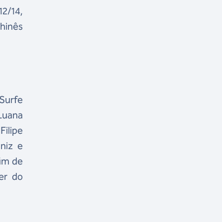
12/14,
chinês
 Surfe
 Luana
Filipe
niz e
fim de
er do