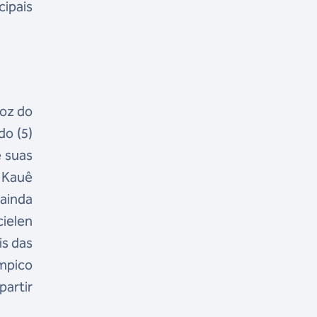
ipais
Foz do
do (5)
e suas
o Kauê
 ainda
cielen
is das
ímpico
partir