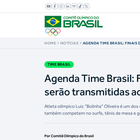
HOME
NOTÍCIAS
AGENDA TIME BRASIL: FINAIS
MUNDO DE BOXE SERÃO TRANS
NO CANAL OLÍMPICO DO BRAS
TIME BRASIL
Agenda Time Brasil: 
serão transmitidas ao
Atleta olímpico Luiz “Bolinha” Oliveira é um dos
também competem no surfe, tênis de mesa e go
Por Comitê Olímpico do Brasil