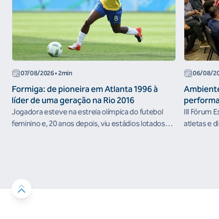
07/08/2026
• 2min
06/08/2
Formiga: de pioneira em Atlanta 1996 à
Ambiente
líder de uma geração na Rio 2016
performa
Jogadora esteve na estreia olímpica do futebol
III Fórum 
feminino e, 20 anos depois, viu estádios lotados
atletas e d
nos Jogos Olímpicos no Brasil
ambientes 
desenvolvi
resultados