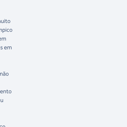
muito
ímpico
 em
os em
 não
e
mento
eu
co.