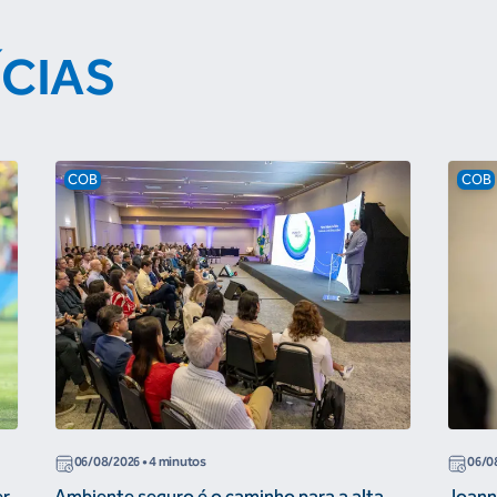
ÍCIAS
COB
COB
06/08/2026
• 4 minutos
06/0
er
Ambiente seguro é o caminho para a alta
Joann