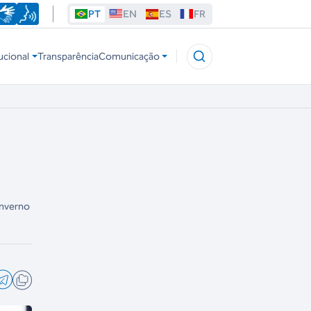
PT
EN
ES
FR
ucional
Transparência
Comunicação
Inverno