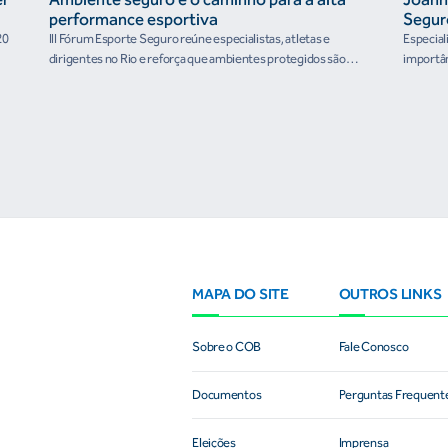
performance esportiva
Segur
20
III Fórum Esporte Seguro reúne especialistas, atletas e
Especial
dirigentes no Rio e reforça que ambientes protegidos são
importân
condição para o desenvolvimento esportivo e a conquista de
resultados
MAPA DO SITE
OUTROS LINKS
Sobre o COB
Fale Conosco
Documentos
Perguntas Frequent
Eleições
Imprensa