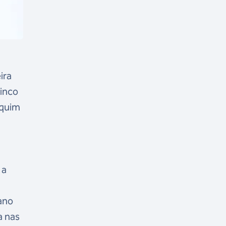
ira
cinco
equim
 a
ano
a nas