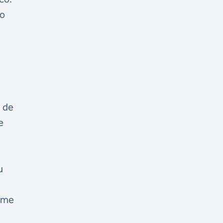
ho
o
m de
e
u
o me