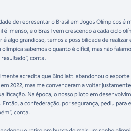
dade de representar o Brasil em Jogos Olímpicos é 
sil é imenso, e o Brasil vem crescendo a cada ciclo ol
 é algo grandioso, temos a possibilidade de realizar
límpica sabemos o quanto é difícil, mas não falam
resultado”, conta.
lmente acredita que Bindilatti abandonou o esporte
i em 2022, mas me convenceram a voltar justament
lificação. Na época, o nosso piloto em desenvolvi
. Então, a confederação, por segurança, pediu para 
mbém”, conta.
abandonou o retiro em busca de mais um sonho olímpi