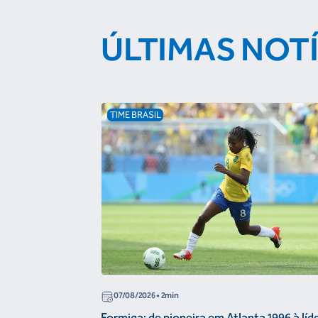
ÚLTIMAS NOT
TIME BRASIL
07/08/2026
• 2min
Formiga: de pioneira em Atlanta 1996 à líd