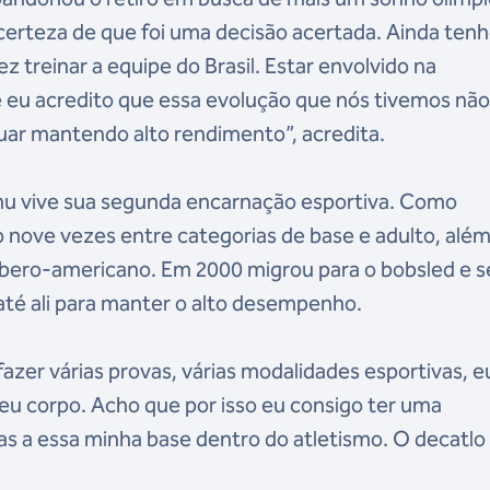
erteza de que foi uma decisão acertada. Ainda ten
ez treinar a equipe do Brasil. Estar envolvido na
 eu acredito que essa evolução que nós tivemos nã
uar mantendo alto rendimento”, acredita.
mu vive sua segunda encarnação esportiva. Como
ro nove vezes entre categorias de base e adulto, alé
 ibero-americano. Em 2000 migrou para o bobsled e s
 até ali para manter o alto desempenho.
 fazer várias provas, várias modalidades esportivas, e
u corpo. Acho que por isso eu consigo ter uma
as a essa minha base dentro do atletismo. O decatl