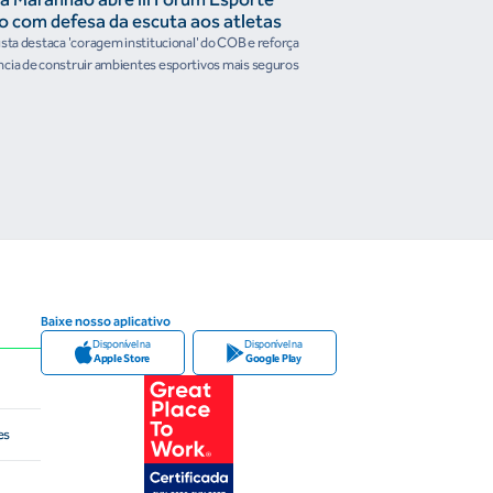
o com defesa da escuta aos atletas
Confederações disc
the Future e prese
ista destaca 'coragem institucional' do COB e reforça
Encontro reforçou a artic
organismos intern
cia de construir ambientes esportivos mais seguros
Brasileiro em temas estrat
Baixe nosso aplicativo
Disponível na
Disponível na
Apple Store
Google Play
es