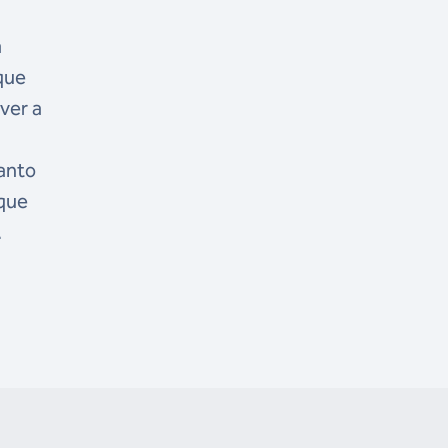
a
que
ver a
tanto
 que
.