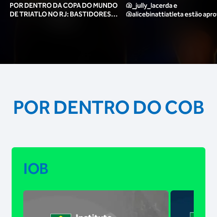
POR DENTRO DA COPA DO MUNDO
@_jully_lacerda​ e
DE TRIATLO NO RJ: BASTIDORES,
@alicebinattiatleta​ estão apr
TORCIDA, LOUNGE DOS ATLETAS E
para o pódio das poses? 🥇✨
MAIS!
POR DENTRO DO COB
IOB