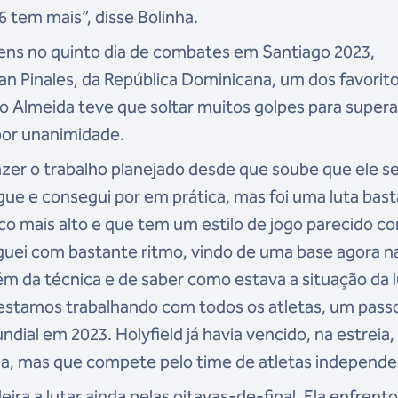
 tem mais”, disse Bolinha.
ens no quinto dia de combates em Santiago 2023,
an Pinales, da República Dominicana, um dos favorit
o Almeida teve que soltar muitos golpes para supera
por unanimidade.
fazer o trabalho planejado desde que soube que ele se
gue e consegui por em prática, mas foi uma luta bas
uco mais alto e que tem um estilo de jogo parecido c
guei com bastante ritmo, vindo de uma base agora n
ém da técnica e de saber como estava a situação da l
e estamos trabalhando com todos os atletas, um pass
dial em 2023. Holyfield já havia vencido, na estreia,
la, mas que compete pelo time de atletas independe
eira a lutar ainda pelas oitavas-de-final. Ela enfrent