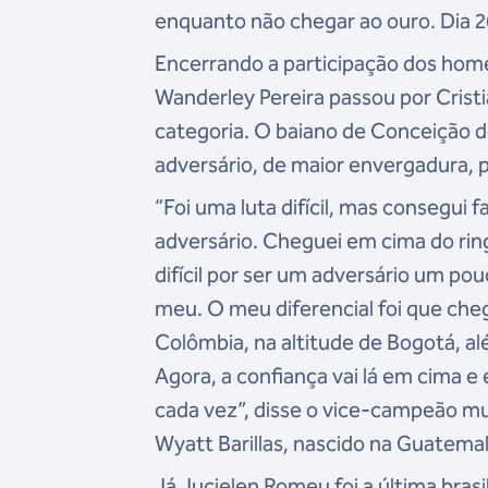
enquanto não chegar ao ouro. Dia 26
Encerrando a participação dos hom
Wanderley Pereira passou por Cristi
categoria. O baiano de Conceição d
adversário, de maior envergadura, 
“Foi uma luta difícil, mas consegui 
adversário. Cheguei em cima do rin
difícil por ser um adversário um po
meu. O meu diferencial foi que che
Colômbia, na altitude de Bogotá, al
Agora, a confiança vai lá em cima 
cada vez”, disse o vice-campeão mun
Wyatt Barillas, nascido na Guatema
Já Jucielen Romeu foi a última brasil