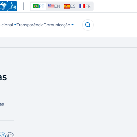
PT
EN
ES
FR
ucional
Transparência
Comunicação
as
las