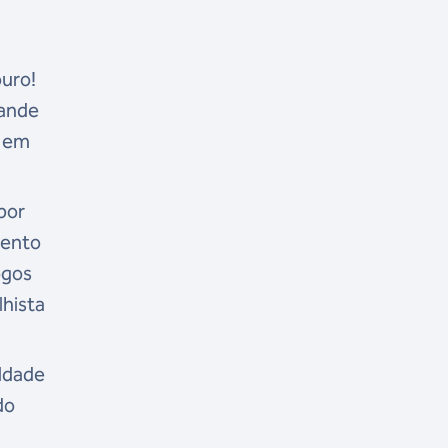
ouro!
rande
a em
por
mento
ogos
lhista
uldade
do