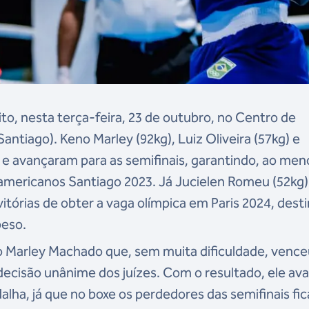
ito, nesta terça-feira, 23 de outubro, no Centro de
tiago). Keno Marley (92kg), Luiz Oliveira (57kg) e
e avançaram para as semifinais, garantindo, ao meno
mericanos Santiago 2023. Já Jucielen Romeu (52kg)
vitórias de obter a vaga olímpica em Paris 2024, dest
peso.
eno Marley Machado que, sem muita dificuldade, venc
decisão unânime dos juízes. Com o resultado, ele av
alha, já que no boxe os perdedores das semifinais fi