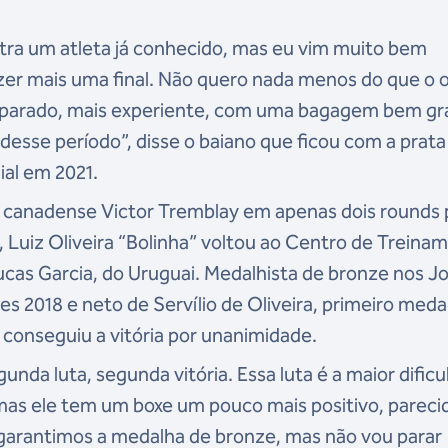
tra um atleta já conhecido, mas eu vim muito bem
zer mais uma final. Não quero nada menos do que o 
reparado, mais experiente, com uma bagagem bem g
desse período”, disse o baiano que ficou com a prat
al em 2021.
o canadense Victor Tremblay em apenas dois rounds 
 Luiz Oliveira “Bolinha” voltou ao Centro de Treina
ucas Garcia, do Uruguai. Medalhista de bronze nos J
 2018 e neto de Servílio de Oliveira, primeiro meda
o conseguiu a vitória por unanimidade.
nda luta, segunda vitória. Essa luta é a maior dific
, mas ele tem um boxe um pouco mais positivo, pareci
 garantimos a medalha de bronze, mas não vou parar