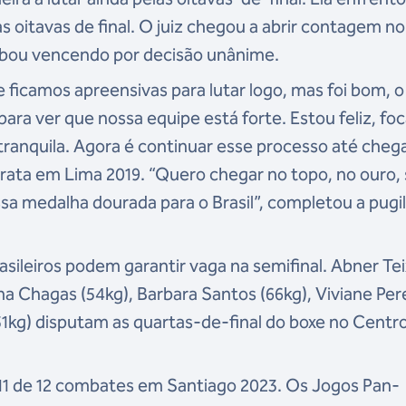
s oitavas de final. O juiz chegou a abrir contagem no
cabou vencendo por decisão unânime.
e ficamos apreensivas para lutar logo, mas foi bom, o
 para ver que nossa equipe está forte. Estou feliz, fo
tranquila. Agora é continuar esse processo até chega
a prata em Lima 2019. “Quero chegar no topo, no ouro
sa medalha dourada para o Brasil”, completou a pugil
asileiros podem garantir vaga na semifinal. Abner Tei
na Chagas (54kg), Barbara Santos (66kg), Viviane Per
51kg) disputam as quartas-de-final do boxe no Centr
u 11 de 12 combates em Santiago 2023. Os Jogos Pan-