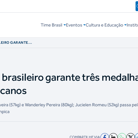
Time Brasil
Eventos
Cultura e Educação
Instit
ILEIRO GARANTE
PAN-AMERICANOS
 brasileiro garante três medalh
icanos
veira (57kg) e Wanderley Pereira (80kg); Jucielen Romeu (52kg) passa pe
ímpica
COMPARTILHE VIA: