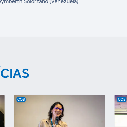
Keymberth Solórzano (Venezuela)
ÍCIAS
COB
COB