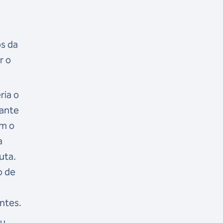
os da
r o
ria o
tante
om o
a
uta.
o de
ntes.
ou