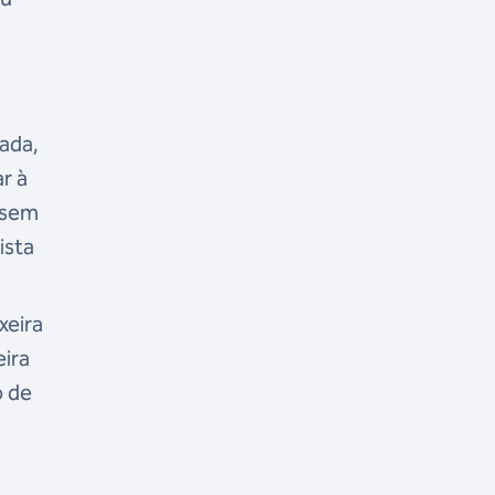
cada,
r à
, sem
ista
xeira
eira
o de