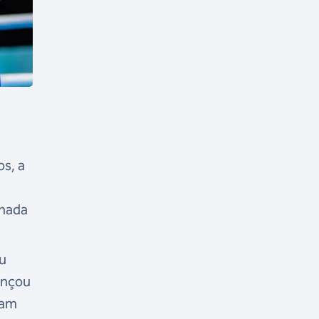
s, a
inada
eu
ançou
cam