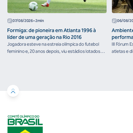
07/08/2026
• 2min
06/08/2
Formiga: de pioneira em Atlanta 1996 à
Ambiente
líder de uma geração na Rio 2016
performa
Jogadora esteve na estreia olímpica do futebol
III Fórum 
feminino e, 20 anos depois, viu estádios lotados
atletas e d
nos Jogos Olímpicos no Brasil
ambientes 
desenvolvi
resultados