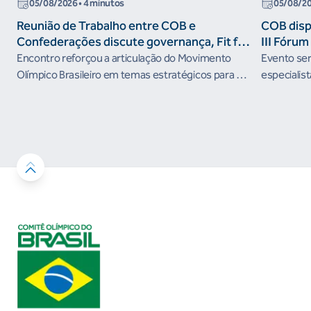
05/08/2026
• 4 minutos
05/08/2
Reunião de Trabalho entre COB e
COB dispo
Confederações discute governança, Fit for
III Fóru
the Future e presença do Brasil em
Encontro reforçou a articulação do Movimento
Evento será
organismos internacionais
Olímpico Brasileiro em temas estratégicos para os
especialist
próximos ciclos
Janeiro