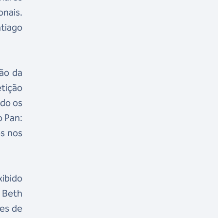
nais.
tiago
ção da
tição
ido os
o Pan:
os nos
ibido
 Beth
pes de