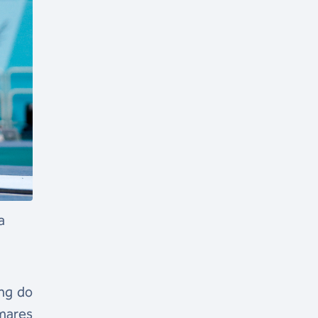
a
ing do
mares