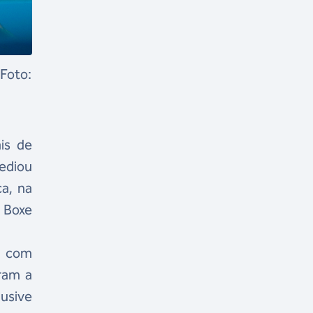
Foto:
is de
sediou
ca, na
e Boxe
, com
ram a
lusive