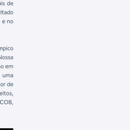
is de
ultado
l e no
mpico
 Nossa
ção em
a uma
or de
itos,
 COB,