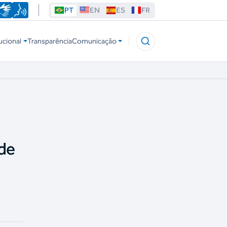
PT
EN
ES
FR
ucional
Transparência
Comunicação
nde