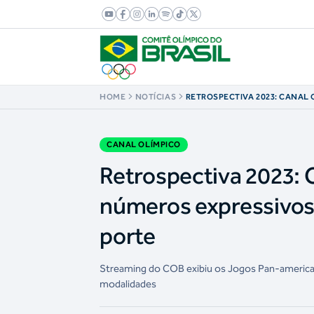
HOME
NOTÍCIAS
RETROSPECTIVA 2023: CANAL 
BRASIL ATINGE NÚMEROS EXP
REALIZA TRANSMISSÕES DE 
CANAL OLÍMPICO
Retrospectiva 2023: C
números expressivos 
porte
Streaming do COB exibiu os Jogos Pan-american
modalidades