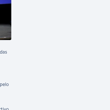
 das
 pelo
rtivo