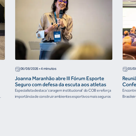
06/08/2026
• 4 minutos
05/0
Joanna Maranhão abre III Fórum Esporte
Reuni
Seguro com defesa da escuta aos atletas
Confe
the Fu
Especialista destaca 'coragem institucional' do COB e reforça
Encontro
organ
importância de construir ambientes esportivos mais seguros
Brasilei
e