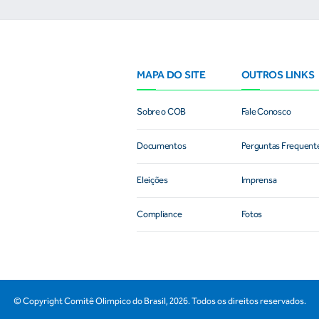
MAPA DO SITE
OUTROS LINKS
Sobre o COB
Fale Conosco
Documentos
Perguntas Frequent
Eleições
Imprensa
Compliance
Fotos
© Copyright Comitê Olimpico do Brasil,
2026
. Todos os direitos reservados.