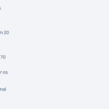
s
om 20
 70
r os
nal