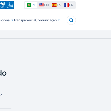
PT
EN
ES
FR
ucional
Transparência
Comunicação
do
la