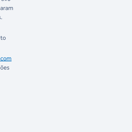
param
s.
nto
, com
sões