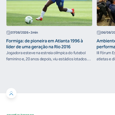
07/08/2026
• 2min
06/08/2
Formiga: de pioneira em Atlanta 1996 à
Ambiente
líder de uma geração na Rio 2016
performa
Jogadora esteve na estreia olímpica do futebol
III Fórum 
feminino e, 20 anos depois, viu estádios lotados
atletas e d
nos Jogos Olímpicos no Brasil
ambientes 
desenvolvi
resultados