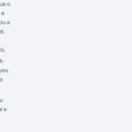
ue o
 e
ou a
l,
is.
eh
yev,
do
bu
l e