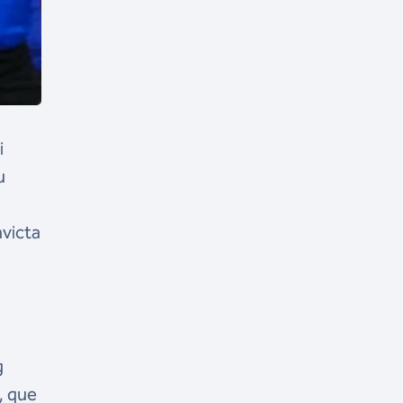
i
u
a
nvicta
g
, que