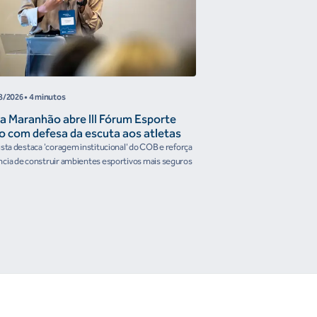
8/2026
• 4 minutos
05/08/2026
• 4 minutos
a Maranhão abre III Fórum Esporte
Reunião de Trabal
o com defesa da escuta aos atletas
Confederações disc
the Future e prese
ista destaca 'coragem institucional' do COB e reforça
Encontro reforçou a artic
organismos intern
cia de construir ambientes esportivos mais seguros
Brasileiro em temas estrat