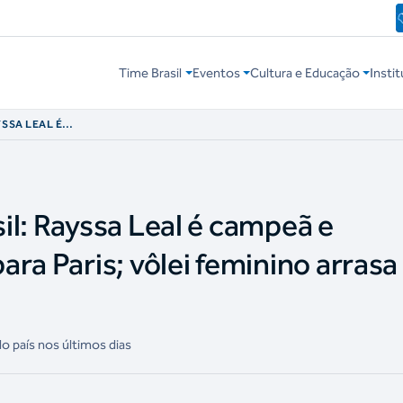
Time Brasil
Eventos
Cultura e Educação
Instit
YSSA LEAL É
E PARA PARIS;
LIGA DAS NAÇÕES
il: Rayssa Leal é campeã e
ra Paris; vôlei feminino arrasa
o país nos últimos dias