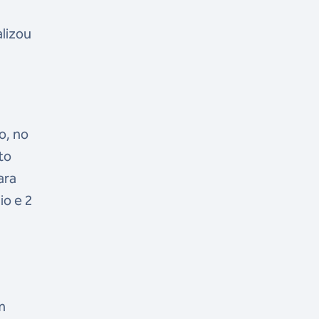
alizou
o, no
to
ara
io e 2
m