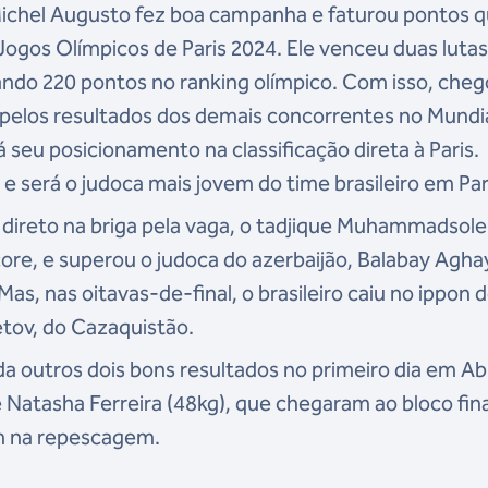
Michel Augusto fez boa campanha e faturou pontos q
gos Olímpicos de Paris 2024. Ele venceu duas lutas
ando 220 pontos no ranking olímpico. Com isso, cheg
pelos resultados dos demais concorrentes no Mundia
seu posicionamento na classificação direta à Paris.
 será o judoca mais jovem do time brasileiro em Par
o direto na briga pela vaga, o tadjique Muhammadsol
ore, e superou o judoca do azerbaijão, Balabay Agha
s, nas oitavas-de-final, o brasileiro caiu no ippon 
tov, do Cazaquistão.
nda outros dois bons resultados no primeiro dia em A
 Natasha Ferreira (48kg), que chegaram ao bloco fina
m na repescagem.