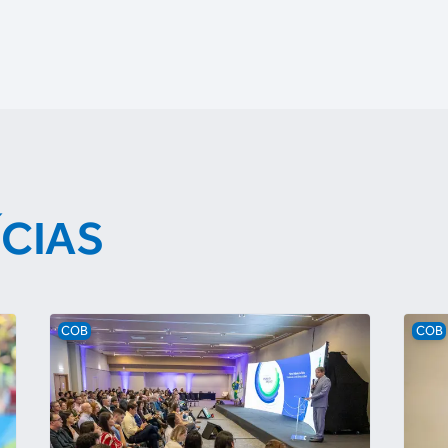
ÍCIAS
COB
COB