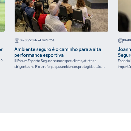
06/08/2026
• 4 minutos
06/0
er
Ambiente seguro é o caminho para a alta
Joann
performance esportiva
Segur
20
III Fórum Esporte Seguro reúne especialistas, atletas e
Especial
dirigentes no Rio e reforça que ambientes protegidos são
importân
condição para o desenvolvimento esportivo e a conquista de
resultados