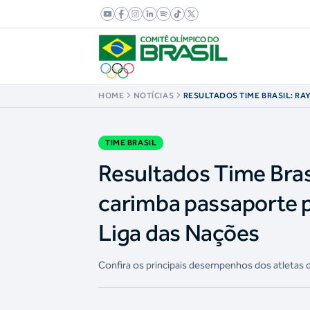
HOME
NOTÍCIAS
RESULTADOS TIME BRASIL: RA
CAMPEÃ E CARIMBA PASSAPORT
VÔLEI FEMININO ARRASA NA 
TIME BRASIL
Resultados Time Bras
carimba passaporte pa
Liga das Nações
Confira os principais desempenhos dos atletas d