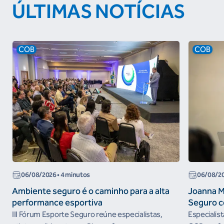
ÚLTIMAS NOTÍCIAS
COB
COB
06/08/2026
• 4 minutos
06/08/2
Ambiente seguro é o caminho para a alta
Joanna M
performance esportiva
Seguro c
III Fórum Esporte Seguro reúne especialistas,
Especialis