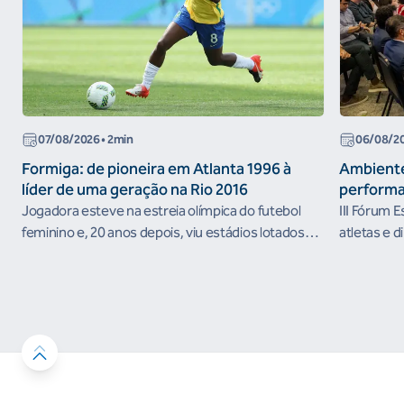
07/08/2026
• 2min
06/08/2
Formiga: de pioneira em Atlanta 1996 à
Ambiente
líder de uma geração na Rio 2016
performa
Jogadora esteve na estreia olímpica do futebol
III Fórum 
feminino e, 20 anos depois, viu estádios lotados
atletas e d
nos Jogos Olímpicos no Brasil
ambientes 
desenvolvi
resultados