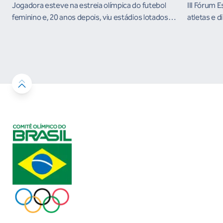
Jogadora esteve na estreia olímpica do futebol
III Fórum 
feminino e, 20 anos depois, viu estádios lotados
atletas e d
nos Jogos Olímpicos no Brasil
ambientes 
desenvolvi
resultados