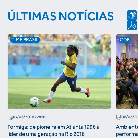
ÚLTIMAS NOTÍCIAS
TIME BRASIL
COB
07/08/2026
• 2min
06/08/2
Formiga: de pioneira em Atlanta 1996 à
Ambiente
líder de uma geração na Rio 2016
performa