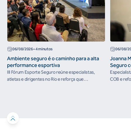
06/08/2026
• 4 minutos
06/08/2
Ambiente seguro é o caminho para a alta
Joanna M
performance esportiva
Seguro c
III Fórum Esporte Seguro reúne especialistas,
Especialis
atletas e dirigentes no Rio e reforça que
COB e refo
ambientes protegidos são condição para o
esportivos
desenvolvimento esportivo e a conquista de
resultados