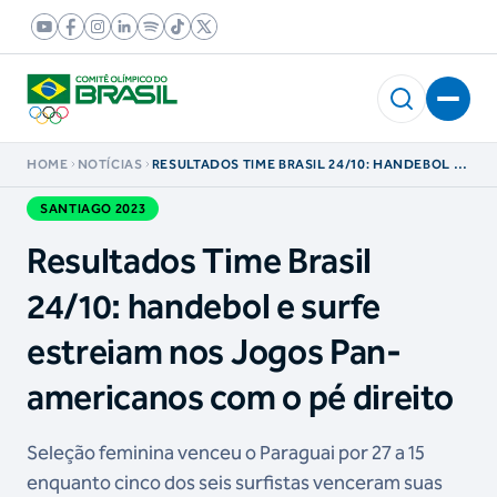
HOME
NOTÍCIAS
RESULTADOS TIME BRASIL 24/10: HANDEBOL E
SURFE ESTREIAM NOS JOGOS PAN-
AMERICANOS COM O PÉ DIREITO
SANTIAGO 2023
Resultados Time Brasil
24/10: handebol e surfe
estreiam nos Jogos Pan-
americanos com o pé direito
Seleção feminina venceu o Paraguai por 27 a 15
enquanto cinco dos seis surfistas venceram suas