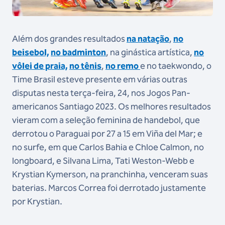
Além dos grandes resultados
na natação
,
no
beisebol,
no badminton
, na ginástica artística,
no
vôlei de praia,
no tênis
,
no remo
e no taekwondo, o
Time Brasil esteve presente em várias outras
disputas nesta terça-feira, 24, nos Jogos Pan-
americanos Santiago 2023. Os melhores resultados
vieram com a seleção feminina de handebol, que
derrotou o Paraguai por 27 a 15 em Viña del Mar; e
no surfe, em que Carlos Bahia e Chloe Calmon, no
longboard, e Silvana Lima, Tati Weston-Webb e
Krystian Kymerson, na pranchinha, venceram suas
baterias. Marcos Correa foi derrotado justamente
por Krystian.