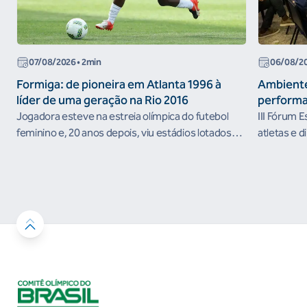
07/08/2026
• 2min
06/08/2
Formiga: de pioneira em Atlanta 1996 à
Ambiente
líder de uma geração na Rio 2016
performa
Jogadora esteve na estreia olímpica do futebol
III Fórum 
feminino e, 20 anos depois, viu estádios lotados
atletas e d
nos Jogos Olímpicos no Brasil
ambientes 
desenvolvi
resultados