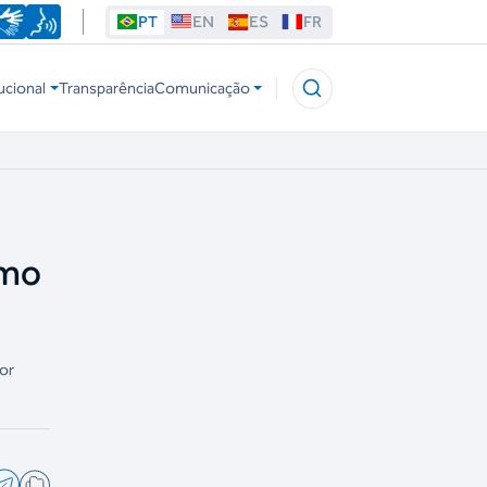
PT
EN
ES
FR
ucional
Transparência
Comunicação
smo
or