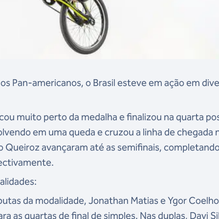
os Pan-americanos, o Brasil esteve em ação em div
icou muito perto da medalha e finalizou na quarta po
olvendo em uma queda e cruzou a linha de chegada n
ro Queiroz avançaram até as semifinais, completando
pectivamente.
alidades:
putas da modalidade, Jonathan Matias e Ygor Coelh
as quartas de final de simples. Nas duplas, Davi Si