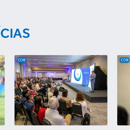
ÍCIAS
COB
COB