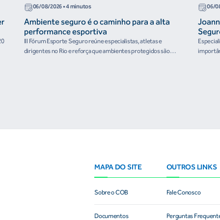
06/08/2026
• 4 minutos
06/0
er
Ambiente seguro é o caminho para a alta
Joann
performance esportiva
Segur
20
III Fórum Esporte Seguro reúne especialistas, atletas e
Especial
dirigentes no Rio e reforça que ambientes protegidos são
importân
condição para o desenvolvimento esportivo e a conquista de
resultados
MAPA DO SITE
OUTROS LINKS
Sobre o COB
Fale Conosco
Documentos
Perguntas Frequent