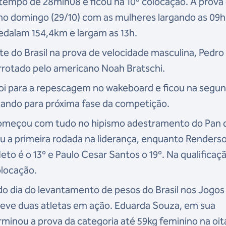
tempo de 28min08 e ficou na 10ª colocação. A prova
imo domingo (29/10) com as mulheres largando as 09h
dalam 154,4km e largam as 13h.
e do Brasil na prova de velocidade masculina, Pedro
errotado pelo americano Noah Bratschi.
foi para a repescagem no wakeboard e ficou na segu
icando para próxima fase da competição.
começou com tudo no hipismo adestramento do Pan 
ou a primeira rodada na liderança, enquanto Renders
eto é o 13º e Paulo Cesar Santos o 19º. Na qualificaç
olocação.
 dia do levantamento de pesos do Brasil nos Jogos
teve duas atletas em ação. Eduarda Souza, em sua
erminou a prova da categoria até 59kg feminino na oi