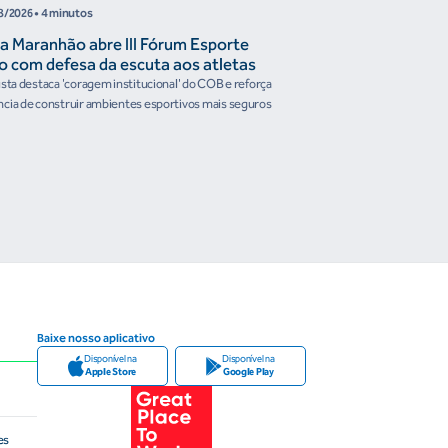
8/2026
• 4 minutos
05/08/2026
• 4 minutos
a Maranhão abre III Fórum Esporte
Reunião de Trabal
o com defesa da escuta aos atletas
Confederações disc
the Future e prese
ista destaca 'coragem institucional' do COB e reforça
Encontro reforçou a artic
organismos intern
cia de construir ambientes esportivos mais seguros
Brasileiro em temas estrat
Baixe nosso aplicativo
Disponível na
Disponível na
Apple Store
Google Play
es