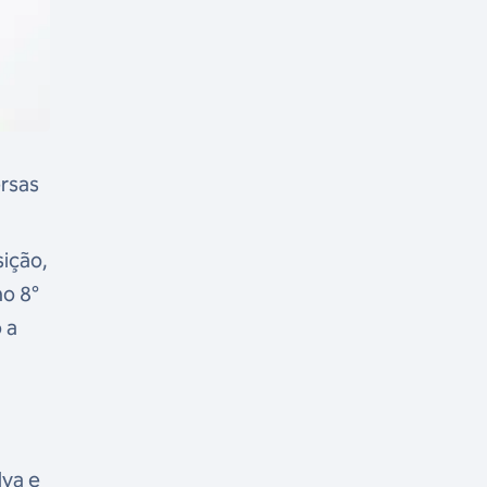
ersas
sição,
o 8°
 a
o
lva e