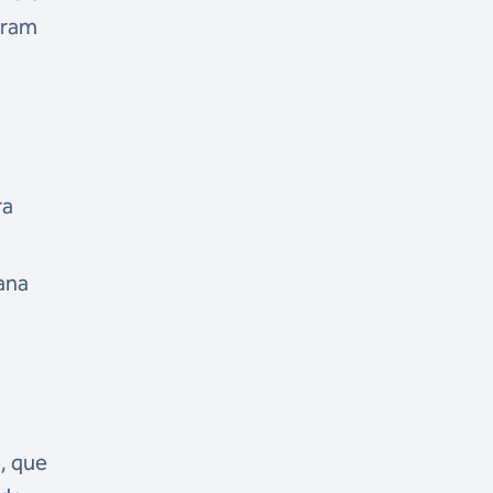
aram
l
ra
ana
, que