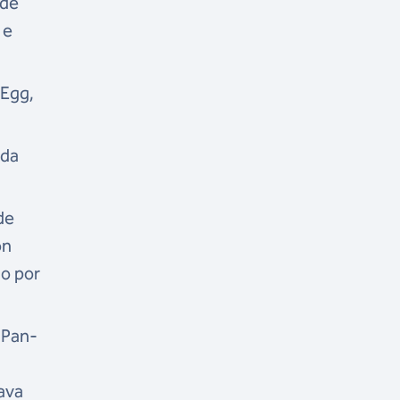
 de
 e
 Egg,
nda
de
on
ão por
 Pan-
tava