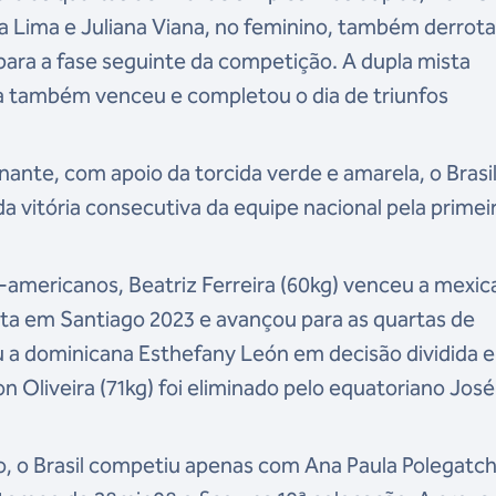
nia Lima e Juliana Viana, no feminino, também derrot
 para a fase seguinte da competição. A dupla mista
na também venceu e completou o dia de triunfos
ante, com apoio da torcida verde e amarela, o Brasi
a vitória consecutiva da equipe nacional pela primei
americanos, Beatriz Ferreira (60kg) venceu a
mexic
ta em Santiago 2023 e avançou para as quartas de
ou a dominicana Esthefany León em decisão dividida e
 Oliveira (71kg) foi eliminado pelo equatoriano José
io, o Brasil competiu apenas com Ana Paula Polegatch