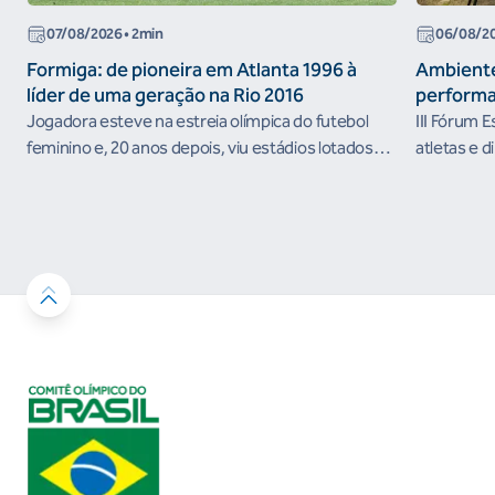
07/08/2026
• 2min
06/08/2
Formiga: de pioneira em Atlanta 1996 à
Ambiente
líder de uma geração na Rio 2016
performa
Jogadora esteve na estreia olímpica do futebol
III Fórum 
feminino e, 20 anos depois, viu estádios lotados
atletas e d
nos Jogos Olímpicos no Brasil
ambientes 
desenvolvi
resultados