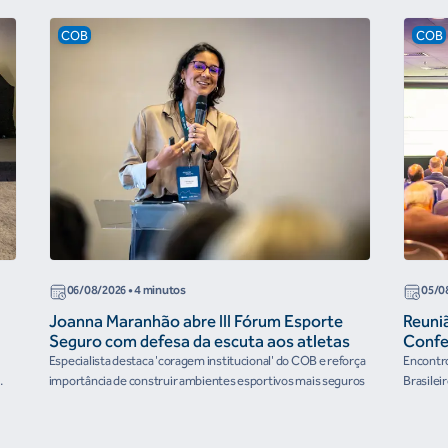
COB
COB
06/08/2026
• 4 minutos
05/0
Joanna Maranhão abre III Fórum Esporte
Reuni
Seguro com defesa da escuta aos atletas
Confe
the Fu
Especialista destaca 'coragem institucional' do COB e reforça
Encontro
organ
importância de construir ambientes esportivos mais seguros
Brasilei
e