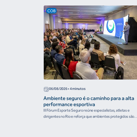
COB
06/08/2026
• 4 minutos
Ambiente seguro é o caminho para a alta
performance esportiva
III Fórum Esporte Seguro reúne especialistas, atletas e
dirigentes no Rio e reforça que ambientes protegidos são
condição para o desenvolvimento esportivo e a conquista d
resultados