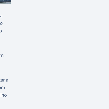
ta
ro
o
um
ar a
com
alho