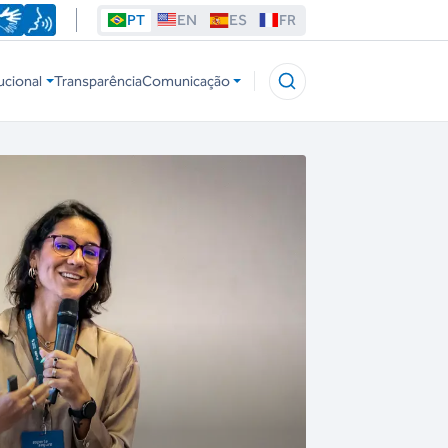
PT
EN
ES
FR
ucional
Transparência
Comunicação