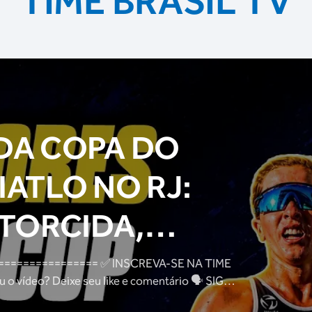
TIME BRASIL TV
DA COPA DO
ATLO NO RJ:
 TORCIDA,
ATLETAS E
= ✅ INSCREVA-SE NA TIME