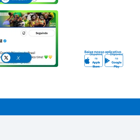
Baixe nosso aplicativo
Disponível
Disponível
na
na
Apple
Google
Store
Play