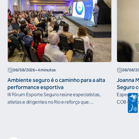
06/08/2026
• 4 minutos
06/08/2
Ambiente seguro é o caminho para a alta
Joanna M
performance esportiva
Seguro c
III Fórum Esporte Seguro reúne especialistas,
Especialis
atletas e dirigentes no Rio e reforça que
COB e refo
ambientes protegidos são condição para o
esportivos
desenvolvimento esportivo e a conquista de
resultados