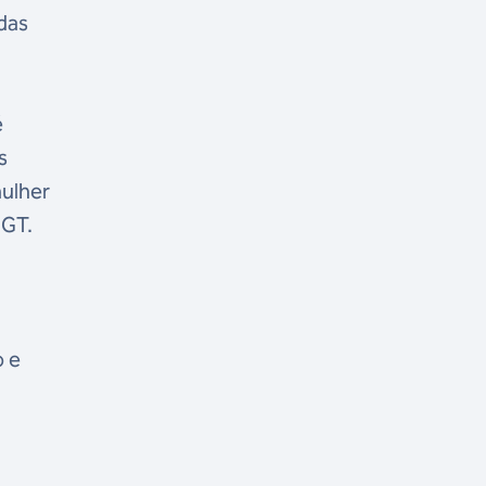
das
é
s
mulher
 GT.
o e