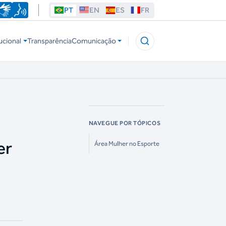
PT
EN
ES
FR
ucional
Transparência
Comunicação
NAVEGUE POR TÓPICOS
er
Área Mulher no Esporte