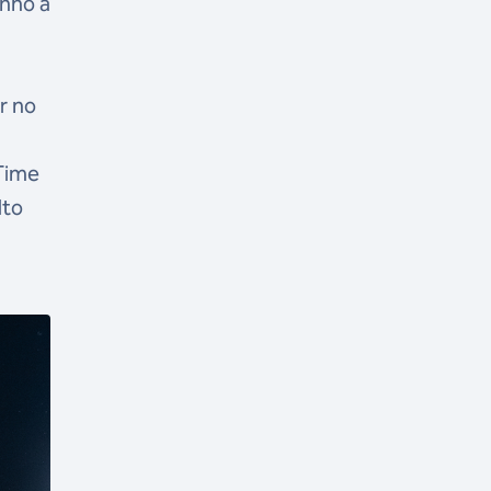
inho a
r no
 Time
lto