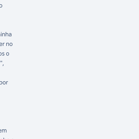
o
minha
er no
os o
",
 por
tem