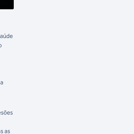
saúde
o
m
na
esões
as as