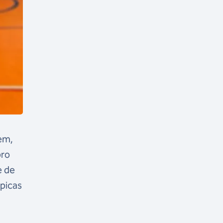
tem,
bro
e de
picas