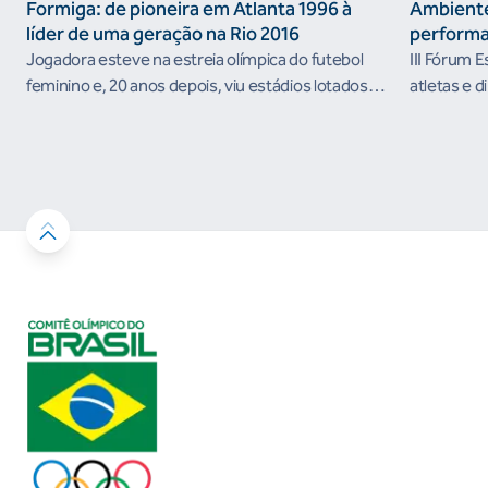
Formiga: de pioneira em Atlanta 1996 à
Ambiente
líder de uma geração na Rio 2016
performa
Jogadora esteve na estreia olímpica do futebol
III Fórum 
feminino e, 20 anos depois, viu estádios lotados
atletas e d
nos Jogos Olímpicos no Brasil
ambientes 
desenvolvi
resultados