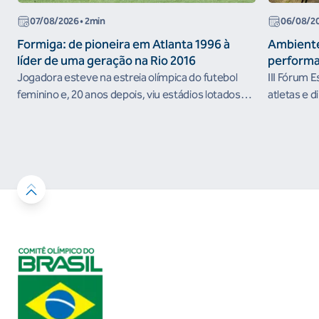
07/08/2026
• 2min
06/08/2
Formiga: de pioneira em Atlanta 1996 à
Ambiente
líder de uma geração na Rio 2016
performa
Jogadora esteve na estreia olímpica do futebol
III Fórum 
feminino e, 20 anos depois, viu estádios lotados
atletas e d
nos Jogos Olímpicos no Brasil
ambientes 
desenvolvi
resultados