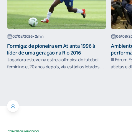
07/08/2026
• 2min
06/08/2
Formiga: de pioneira em Atlanta 1996 à
Ambiente
líder de uma geração na Rio 2016
performa
Jogadora esteve na estreia olímpica do futebol
III Fórum 
feminino e, 20 anos depois, viu estádios lotados
atletas e d
nos Jogos Olímpicos no Brasil
ambientes 
desenvolvi
resultados