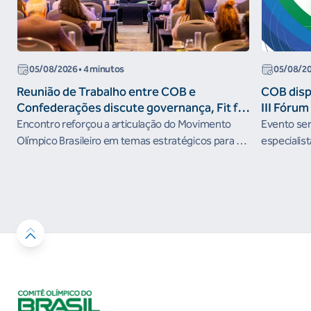
05/08/2026
• 4 minutos
05/08/2
Reunião de Trabalho entre COB e
COB dispo
Confederações discute governança, Fit for
III Fóru
the Future e presença do Brasil em
Encontro reforçou a articulação do Movimento
Evento será
organismos internacionais
Olímpico Brasileiro em temas estratégicos para os
especialist
próximos ciclos
Janeiro