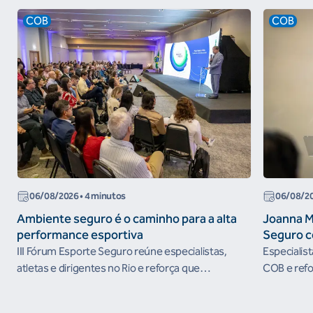
COB
COB
06/08/2026
• 4 minutos
06/08/2
Ambiente seguro é o caminho para a alta
Joanna M
performance esportiva
Seguro c
III Fórum Esporte Seguro reúne especialistas,
Especialis
atletas e dirigentes no Rio e reforça que
COB e refo
ambientes protegidos são condição para o
esportivos
desenvolvimento esportivo e a conquista de