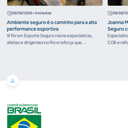
06/08/2026
• 4 minutos
06/08/2
Ambiente seguro é o caminho para a alta
Joanna M
performance esportiva
Seguro c
III Fórum Esporte Seguro reúne especialistas,
Especialis
atletas e dirigentes no Rio e reforça que
COB e refo
ambientes protegidos são condição para o
esportivos
desenvolvimento esportivo e a conquista de
resultados