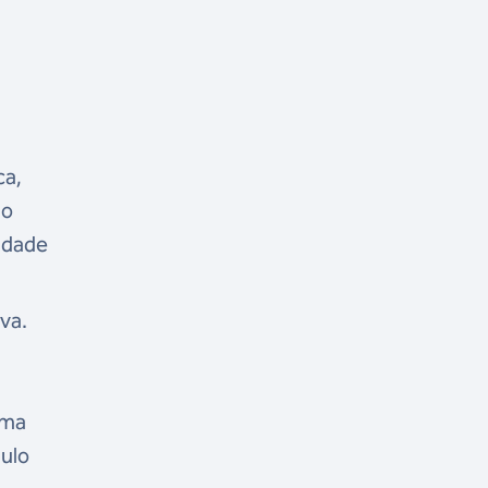
ca,
no
ldade
va.
uma
aulo