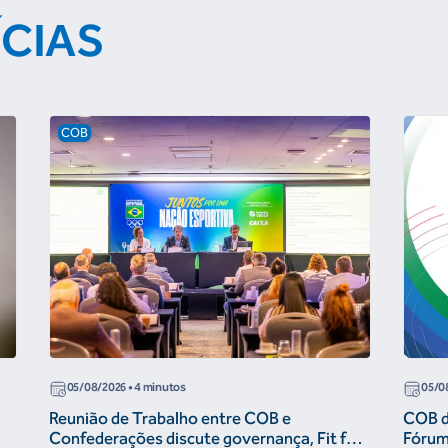
ÍCIAS
COB
05/08/2026
• 4 minutos
05/0
Reunião de Trabalho entre COB e
COB di
Confederações discute governança, Fit for
Fórum