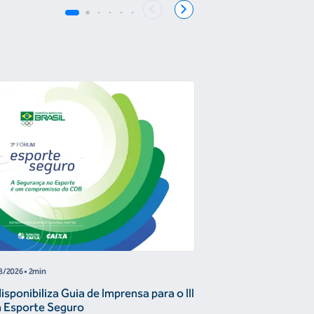
COB
8/2026
• 2min
04/08/2026
• 4 min
sponibiliza Guia de Imprensa para o III
Joanna Maranhão 
 Esporte Seguro
do COB na promoç