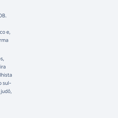
OB.
co e,
irma
s,
ira
lhista
 sul-
 judô,