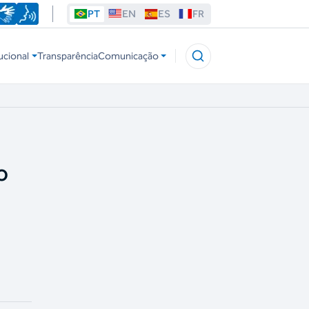
PT
EN
ES
FR
ucional
Transparência
Comunicação
o