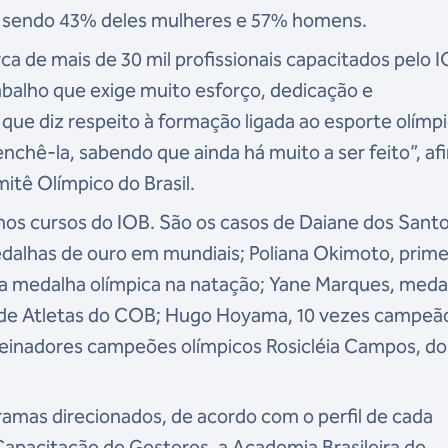
, sendo 43% deles mulheres e 57% homens.
ca de mais de 30 mil profissionais capacitados pelo I
balho que exige muito esforço, dedicação e
ue diz respeito à formação ligada ao esporte olímpi
chê-la, sabendo que ainda há muito a ser feito”, af
itê Olímpico do Brasil.
os cursos do IOB. São os casos de Daiane dos Santo
dalhas de ouro em mundiais; Poliana Okimoto, prime
ma medalha olímpica na natação; Yane Marques, meda
 de Atletas do COB; Hugo Hoyama, 10 vezes campeão
reinadores campeões olímpicos Rosicléia Campos, do
amas direcionados, de acordo com o perfil de cada
apacitação de Gestores, a Academia Brasileira de