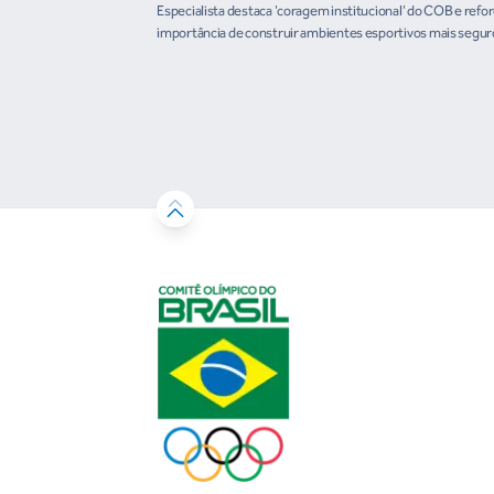
Especialista destaca 'coragem institucional' do COB e refo
importância de construir ambientes esportivos mais segur