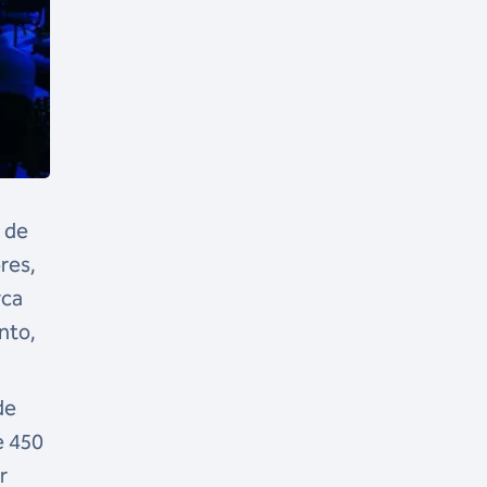
a de
res,
rca
nto,
de
e 450
r