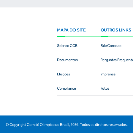
MAPA DO SITE
OUTROS LINKS
Sobre o COB
Fale Conosco
Documentos
Perguntas Frequent
Eleições
Imprensa
Compliance
Fotos
© Copyright Comitê Olimpico do Brasil,
2026
. Todos os direitos reservados.