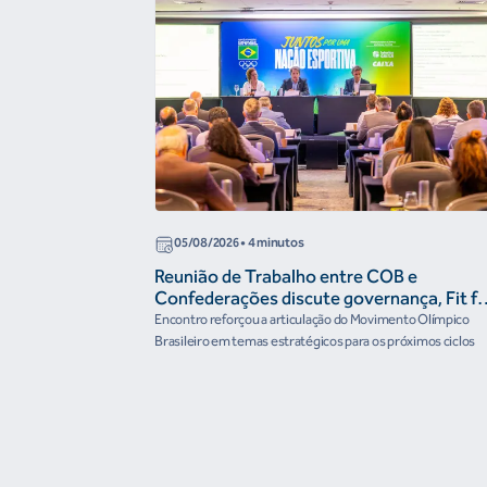
05/08/2026
• 4 minutos
Reunião de Trabalho entre COB e
Confederações discute governança, Fit fo
the Future e presença do Brasil em
Encontro reforçou a articulação do Movimento Olímpico
organismos internacionais
Brasileiro em temas estratégicos para os próximos ciclos