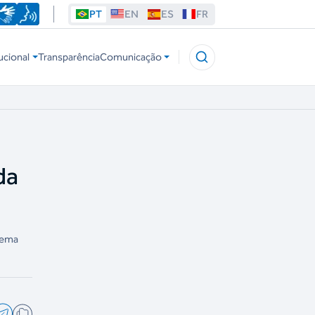
PT
EN
ES
FR
ucional
Transparência
Comunicação
da
rema