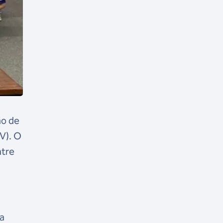
ão de
V). O
ntre
 a