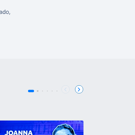
ado,
COB