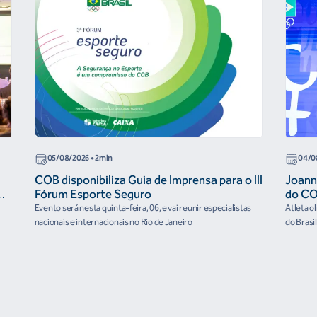
05/08/2026
• 2min
04/0
COB disponibiliza Guia de Imprensa para o III
Joann
r
Fórum Esporte Seguro
do CO
“cora
Evento será nesta quinta-feira, 06, e vai reunir especialistas
Atleta o
nacionais e internacionais no Rio de Janeiro
do Brasi
culturai