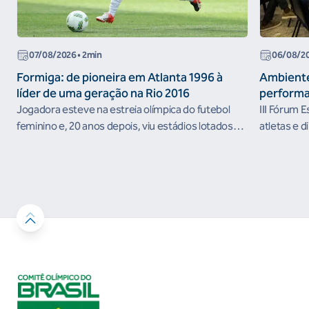
07/08/2026
• 2min
06/08/2
Formiga: de pioneira em Atlanta 1996 à
Ambiente
líder de uma geração na Rio 2016
performa
Jogadora esteve na estreia olímpica do futebol
III Fórum 
feminino e, 20 anos depois, viu estádios lotados
atletas e d
nos Jogos Olímpicos no Brasil
ambientes 
desenvolvi
resultados