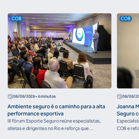
COB
COB
06/08/2026
• 4 minutos
06/08/2
Ambiente seguro é o caminho para a alta
Joanna M
performance esportiva
Seguro c
III Fórum Esporte Seguro reúne especialistas,
Especialis
atletas e dirigentes no Rio e reforça que
COB e refo
ambientes protegidos são condição para o
esportivos