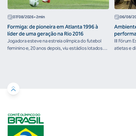
07/08/2026
• 2min
06/08/2
Formiga: de pioneira em Atlanta 1996 à
Ambiente
líder de uma geração na Rio 2016
performa
Jogadora esteve na estreia olímpica do futebol
III Fórum 
feminino e, 20 anos depois, viu estádios lotados
atletas e d
nos Jogos Olímpicos no Brasil
ambientes 
desenvolvi
resultados