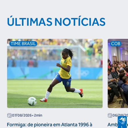
ÚLTIMAS NOTÍCIAS
TIME BRASIL
COB
07/08/2026
• 2min
06/08/2
Formiga: de pioneira em Atlanta 1996 à
Ambiente