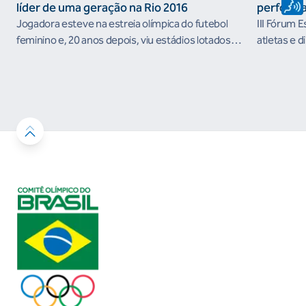
líder de uma geração na Rio 2016
performa
Jogadora esteve na estreia olímpica do futebol
III Fórum 
feminino e, 20 anos depois, viu estádios lotados
atletas e d
nos Jogos Olímpicos no Brasil
ambientes 
desenvolvi
resultados