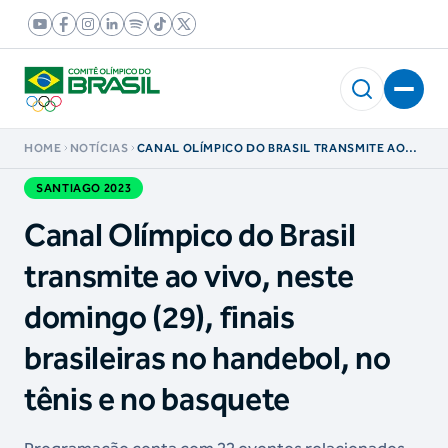
HOME
NOTÍCIAS
CANAL OLÍMPICO DO BRASIL TRANSMITE AO
VIVO, NESTE DOMINGO (29), FINAIS
BRASILEIRAS NO HANDEBOL, NO TÊNIS E NO
SANTIAGO 2023
BASQUETE
Canal Olímpico do Brasil
transmite ao vivo, neste
domingo (29), finais
brasileiras no handebol, no
tênis e no basquete