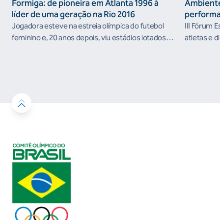
Formiga: de pioneira em Atlanta 1996 à
Ambiente
líder de uma geração na Rio 2016
performa
Jogadora esteve na estreia olímpica do futebol
III Fórum 
feminino e, 20 anos depois, viu estádios lotados
atletas e d
nos Jogos Olímpicos no Brasil
ambientes 
desenvolvi
resultados